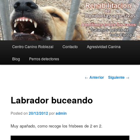
Residencia Canina con estancia en positivo y servicios de adiestramiento
canino cognitivo.
Residencia Canina y
Adiestramiento Canino
Menú principal
Centro Canino Roblezal
Contacto
Agresividad Canina
Ir al contenido principal
Blog
Perros detectores
Navegador de artículos
←
Anterior
Siguiente
→
Labrador buceando
Posted on
20/12/2012
por
admin
Muy apañado, como recoge los frisbees de 2 en 2.