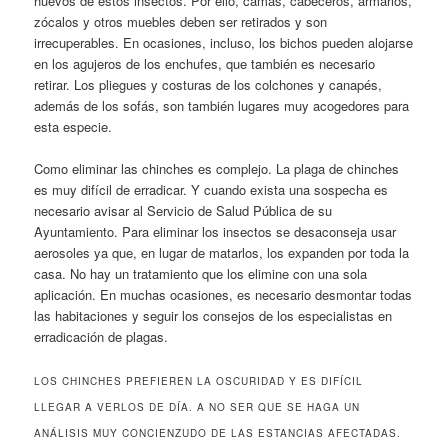
huevos de estos insectos. Por ello, camas, cabeceros, armarios,
zócalos y otros muebles deben ser retirados y son
irrecuperables. En ocasiones, incluso, los bichos pueden alojarse
en los agujeros de los enchufes, que también es necesario
retirar. Los pliegues y costuras de los colchones y canapés,
además de los sofás, son también lugares muy acogedores para
esta especie.
Como eliminar las chinches es complejo. La plaga de chinches
es muy difícil de erradicar. Y cuando exista una sospecha es
necesario avisar al Servicio de Salud Pública de su
Ayuntamiento. Para eliminar los insectos se desaconseja usar
aerosoles ya que, en lugar de matarlos, los expanden por toda la
casa. No hay un tratamiento que los elimine con una sola
aplicación. En muchas ocasiones, es necesario desmontar todas
las habitaciones y seguir los consejos de los especialistas en
erradicación de plagas.
LOS CHINCHES PREFIEREN LA OSCURIDAD Y ES DIFÍCIL
LLEGAR A VERLOS DE DÍA. A NO SER QUE SE HAGA UN
ANÁLISIS MUY CONCIENZUDO DE LAS ESTANCIAS AFECTADAS.