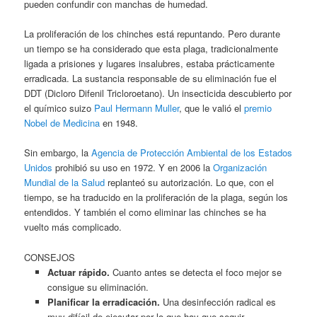
pueden confundir con manchas de humedad.
La proliferación de los chinches está repuntando. Pero durante
un tiempo se ha considerado que esta plaga, tradicionalmente
ligada a prisiones y lugares insalubres, estaba prácticamente
erradicada. La sustancia responsable de su eliminación fue el
DDT (Dicloro Difenil Tricloroetano). Un insecticida descubierto por
el químico suizo
Paul Hermann Muller
, que le valió el
premio
Nobel de Medicina
en 1948.
Sin embargo, la
Agencia de Protección Ambiental de los Estados
Unidos
prohibió su uso en 1972. Y en 2006 la
Organización
Mundial de la Salud
replanteó su autorización. Lo que, con el
tiempo, se ha traducido en la proliferación de la plaga, según los
entendidos. Y también el como eliminar las chinches se ha
vuelto más complicado.
CONSEJOS
Actuar rápido.
Cuanto antes se detecta el foco mejor se
consigue su eliminación.
Planificar la erradicación.
Una desinfección radical es
muy difícil de ejecutar por lo que hay que seguir